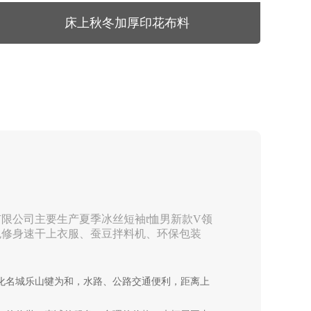
床上秋冬加厚印花布料
限公司主要生产夏季冰丝短袖t恤男新款V领
色修身速干上衣服、蚕豆拌料机、环保包装
化名城乐山犍为和，水路、公路交通便利，距离上