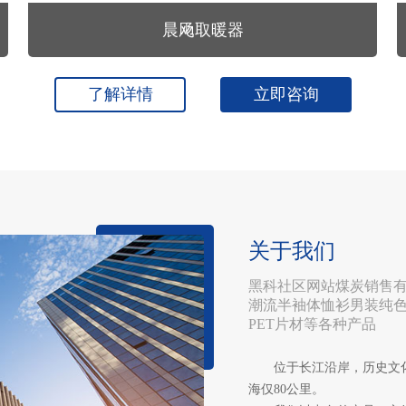
晨飏取暖器
了解详情
立即咨询
关于我们
黑科社区网站煤炭销售有
潮流半袖体恤衫男装纯
PET片材等各种产品
位于长江沿岸，历史文
海仅80公里。