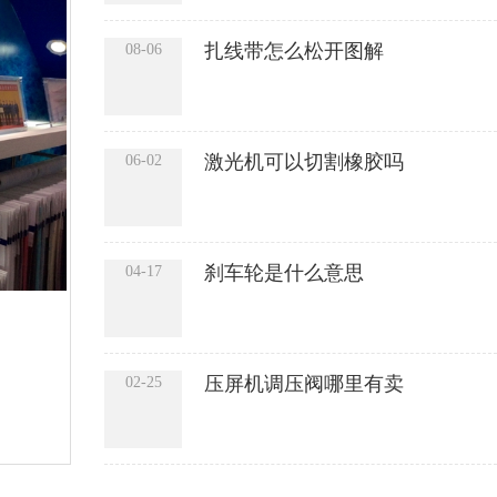
扎线带怎么松开图解
08-06
激光机可以切割橡胶吗
06-02
刹车轮是什么意思
04-17
压屏机调压阀哪里有卖
02-25